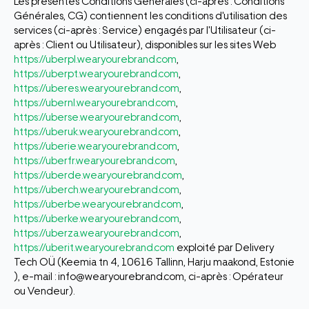
Les présentes Conditions Générales (ci-après : Conditions
Générales, CG) contiennent les conditions d'utilisation des
services (ci-après : Service) engagés par l'Utilisateur (ci-
après : Client ou Utilisateur), disponibles sur les sites Web
https://uberpl.wearyourebrand.com
,
https://uberpt.wearyourebrand.com
,
https://uberes.wearyourebrand.com
,
https://ubernl.wearyourebrand.com
,
https://uberse.wearyourebrand.com
,
https://uberuk.wearyourebrand.com
,
https://uberie.wearyourebrand.com
,
https://uberfr.wearyourebrand.com
,
https://uberde.wearyourebrand.com
,
https://uberch.wearyourebrand.com
,
https://uberbe.wearyourebrand.com
,
https://uberke.wearyourebrand.com
,
https://uberza.wearyourebrand.com
,
https://uberit.wearyourebrand.com
exploité par Delivery
Tech OÜ (Keemia tn 4, 10616 Tallinn, Harju maakond, Estonie
), e-mail : info@wearyourebrand.com, ci-après : Opérateur
ou Vendeur).