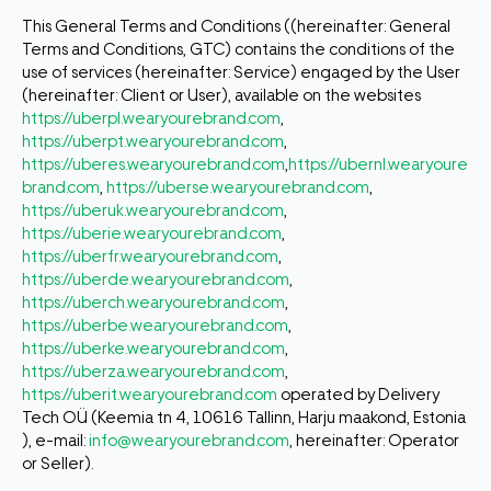
This General Terms and Conditions ((hereinafter: General
Terms and Conditions, GTC) contains the conditions of the
use of services (hereinafter: Service) engaged by the User
(hereinafter: Client or User), available on the websites
https://uberpl.wearyourebrand.com
,
https://uberpt.wearyourebrand.com
,
https://uberes.wearyourebrand.com
,
https://ubernl.wearyoure
brand.com
,
https://uberse.wearyourebrand.com
,
https://uberuk.wearyourebrand.com
,
https://uberie.wearyourebrand.com
,
https://uberfr.wearyourebrand.com
,
https://uberde.wearyourebrand.com
,
https://uberch.wearyourebrand.com
,
https://uberbe.wearyourebrand.com
,
https://uberke.wearyourebrand.com
,
https://uberza.wearyourebrand.com
,
https://uberit.wearyourebrand.com
operated by Delivery
Tech OÜ (Keemia tn 4, 10616 Tallinn, Harju maakond, Estonia
), e-mail:
info@wearyourebrand.com
, hereinafter: Operator
or Seller).