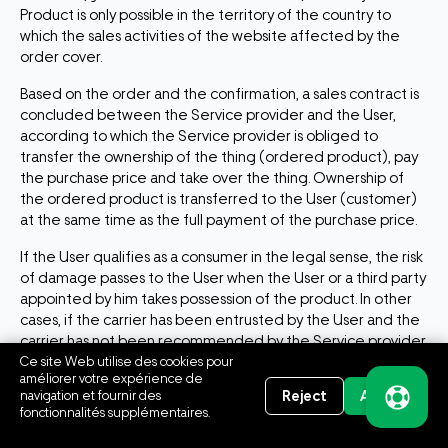
Product is only possible in the territory of the country to
which the sales activities of the website affected by the
order cover.
Based on the order and the confirmation, a sales contract is
concluded between the Service provider and the User,
according to which the Service provider is obliged to
transfer the ownership of the thing (ordered product), pay
the purchase price and take over the thing. Ownership of
the ordered product is transferred to the User (customer)
at the same time as the full payment of the purchase price.
If the User qualifies as a consumer in the legal sense, the risk
of damage passes to the User when the User or a third party
appointed by him takes possession of the product. In other
cases, if the carrier has been entrusted by the User and the
carrier has not been recommended by the Service provider,
the risk of damage passes to the User already upon delivery
Ce site Web utilise des cookies pour
améliorer votre expérience de
to the carrier.
Reject
Accept
navigation et fournir des
fonctionnalités supplémentaires.
If the User qualifies as a consumer in the legal sense, unless
Informations sur les cookies
otherwise agreed, the Service provider is obliged to make