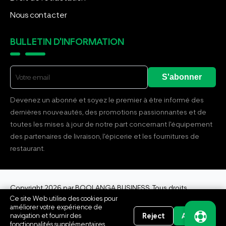
Nous contacter
BULLETIN D'INFORMATION
S'abonner
Devenez un abonné et soyez le premier à être informé des
dernières nouveautés, des promotions passionnantes et de
toutes les mises à jour de notre part concernant l'équipement
des partenaires de livraison, l'épicerie et les fournitures de
restaurant.
Copyright 2026 par BOOLANGA BUSINESS. Tous droits
réservés.
Ce site Web utilise des cookies pour
améliorer votre expérience de
Reject
Accept
navigation et fournir des
fonctionnalités supplémentaires.